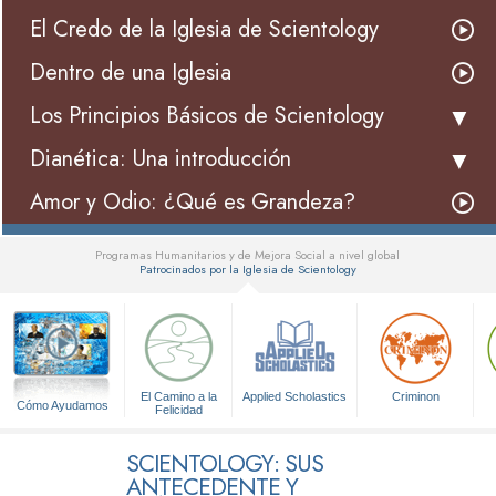
El Credo de la Iglesia de Scientology
Dentro de una Iglesia
Los Principios Básicos de Scientology
Dianética: Una introducción
Amor y Odio: ¿Qué es Grandeza?
Programas Humanitarios y de Mejora Social a nivel global
Patrocinados por la Iglesia de Scientology
▼
El Camino a la
Applied Scholastics
Criminon
Cómo Ayudamos
Felicidad
SCIENTOLOGY: SUS
ANTECEDENTE Y