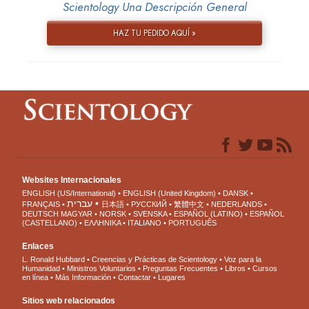
Scientology Una Descripción General
HAZ TU PEDIDO AQUÍ »
Websites Internacionales
ENGLISH (US/International)
ENGLISH (United Kingdom)
DANSK
עברית
FRANÇAIS
日本語
РУССКИЙ
繁體中文
NEDERLANDS
DEUTSCH
MAGYAR
NORSK
SVENSKA
ESPAÑOL (LATINO)
ESPAÑOL
(CASTELLANO)
ΕΛΛΗΝΙΚA
ITALIANO
PORTUGUÊS
Enlaces
L. Ronald Hubbard
Creencias y Prácticas de Scientology
Voz para la
Humanidad
Ministros Voluntarios
Preguntas Frecuentes
Libros
Cursos
en línea
Más Información
Contactar
Lugares
Sitios web relacionados