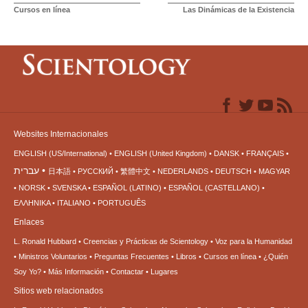
Cursos en línea
Las Dinámicas de la Existencia
Websites Internacionales
ENGLISH (US/International)
ENGLISH (United Kingdom)
DANSK
FRANÇAIS
עברית
日本語
РУССКИЙ
繁體中文
NEDERLANDS
DEUTSCH
MAGYAR
NORSK
SVENSKA
ESPAÑOL (LATINO)
ESPAÑOL (CASTELLANO)
ΕΛΛΗΝΙΚA
ITALIANO
PORTUGUÊS
Enlaces
L. Ronald Hubbard
Creencias y Prácticas de Scientology
Voz para la Humanidad
Ministros Voluntarios
Preguntas Frecuentes
Libros
Cursos en línea
¿Quién
Soy Yo?
Más Información
Contactar
Lugares
Sitios web relacionados