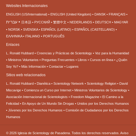
Websites Internacionales
ENGLISH (US/International)
ENGLISH (United Kingdom)
DANSK
FRANÇAIS
עברית
日本語
РУССКИЙ
繁體中文
NEDERLANDS
DEUTSCH
MAGYAR
NORSK
SVENSKA
ESPAÑOL (LATINO)
ESPAÑOL (CASTELLANO)
ΕΛΛΗΝΙΚA
ITALIANO
PORTUGUÊS
Enlaces
L. Ronald Hubbard
Creencias y Prácticas de Scientology
Voz para la Humanidad
Ministros Voluntarios
Preguntas Frecuentes
Libros
Cursos en línea
¿Quién
Soy Yo?
Más Información
Contactar
Lugares
Sitios web relacionados
L. Ronald Hubbard
Dianética
Scientology Network
Scientology Religion
David
Miscavige
Comienza un Curso por Internet
Ministros Voluntarios de Scientology
Asociación Internacional de Scientologists
Freedom Magazine
El Camino a la
Felicidad
En Apoyo de Un Mundo Sin Drogas
Unidos por los Derechos Humanos
Jóvenes por los Derechos Humanos
Comisión de Ciudadanos por los Derechos
Humanos
© 2026
Iglesia de Scientology de Pasadena.
Todos los derechos reservados.
Aviso