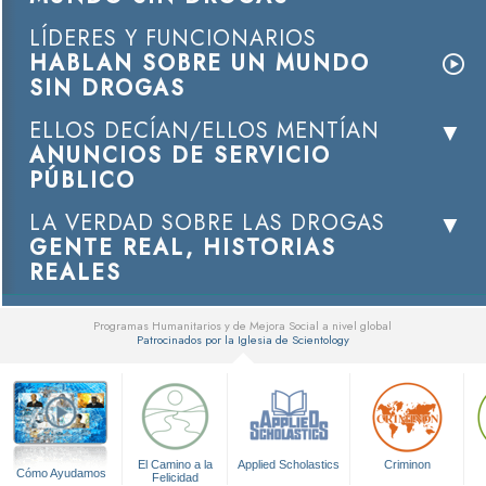
LÍDERES Y FUNCIONARIOS
HABLAN SOBRE UN MUNDO
SIN DROGAS
ELLOS DECÍAN/ELLOS MENTÍAN
ANUNCIOS DE SERVICIO
PÚBLICO
LA VERDAD SOBRE LAS DROGAS
GENTE REAL, HISTORIAS
REALES
Programas Humanitarios y de Mejora Social a nivel global
Patrocinados por la Iglesia de Scientology
▼
El Camino a la
Applied Scholastics
Criminon
Cómo Ayudamos
Felicidad