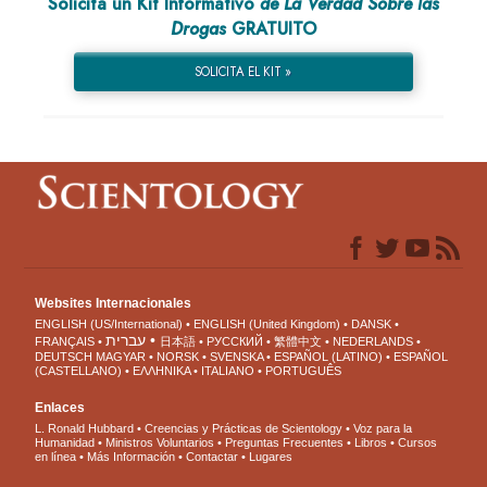
Solicita un Kit Informativo
de La Verdad Sobre las
Drogas
GRATUITO
SOLICITA EL KIT »
Websites Internacionales
ENGLISH (US/International)
ENGLISH (United Kingdom)
DANSK
עברית
FRANÇAIS
日本語
РУССКИЙ
繁體中文
NEDERLANDS
DEUTSCH
MAGYAR
NORSK
SVENSKA
ESPAÑOL (LATINO)
ESPAÑOL
(CASTELLANO)
ΕΛΛΗΝΙΚA
ITALIANO
PORTUGUÊS
Enlaces
L. Ronald Hubbard
Creencias y Prácticas de Scientology
Voz para la
Humanidad
Ministros Voluntarios
Preguntas Frecuentes
Libros
Cursos
en línea
Más Información
Contactar
Lugares