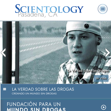
Pasadena, CA
Acerca de
L. Ronald
¿Qué es
Ministros
Preguntas
Libros
Nosotros
Hubbard
Scientology?
Voluntarios
Frecuentes
La Verdad Sobre las Drogas
Ver Video
LA VERDAD SOBRE LAS DROGAS
CREANDO UN MUNDO SIN DROGAS
FUNDACIÓN PARA UN
MUNDO SIN DROGAS