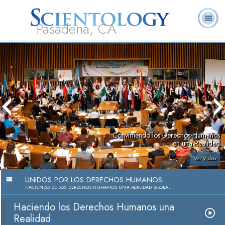
Pasadena, CA
Acerca de
L. Ronald
¿Qué es
Ministros
Preguntas
Libros
Nosotros
Hubbard
Scientology?
Voluntarios
Frecuentes
Convirtiendo los Derechos Humanos
en una Realidad
Ver Video
UNIDOS POR LOS DERECHOS HUMANOS
HACIENDO DE LOS DERECHOS HUMANOS UNA REALIDAD GLOBAL
Haciendo los Derechos Humanos una
Realidad