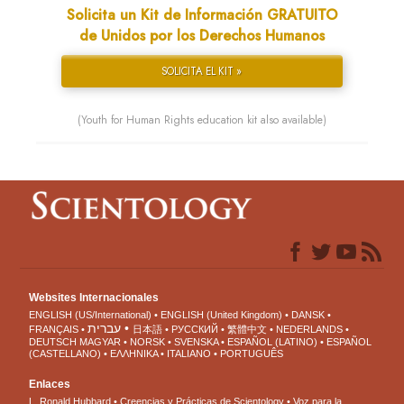
Solicita un Kit de Información GRATUITO
de Unidos por los Derechos Humanos
SOLICITA EL KIT »
(Youth for Human Rights education kit also available)
Websites Internacionales
ENGLISH (US/International)
ENGLISH (United Kingdom)
DANSK
עברית
FRANÇAIS
日本語
РУССКИЙ
繁體中文
NEDERLANDS
DEUTSCH
MAGYAR
NORSK
SVENSKA
ESPAÑOL (LATINO)
ESPAÑOL
(CASTELLANO)
ΕΛΛΗΝΙΚA
ITALIANO
PORTUGUÊS
Enlaces
L. Ronald Hubbard
Creencias y Prácticas de Scientology
Voz para la