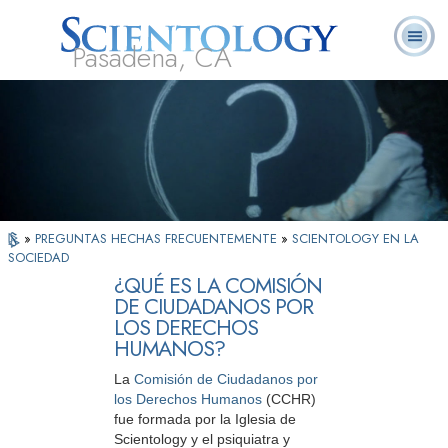
Pasadena, CA
Acerca de
L. Ronald
¿Qué es
Ministros
Preguntas
Libros
Nosotros
Hubbard
Scientology?
Voluntarios
Frecuentes
»
PREGUNTAS HECHAS FRECUENTEMENTE
»
SCIENTOLOGY EN LA
SOCIEDAD
¿QUÉ ES LA COMISIÓN
DE CIUDADANOS POR
LOS DERECHOS
HUMANOS?
La
Comisión de Ciudadanos por
los Derechos Humanos
(CCHR)
fue formada por la Iglesia de
Scientology y el psiquiatra y