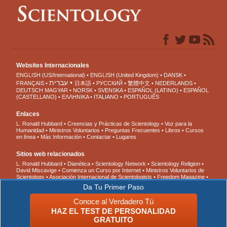
Websites Internacionales
ENGLISH (US/International)
ENGLISH (United Kingdom)
DANSK
עברית
FRANÇAIS
日本語
РУССКИЙ
繁體中文
NEDERLANDS
DEUTSCH
MAGYAR
NORSK
SVENSKA
ESPAÑOL (LATINO)
ESPAÑOL
(CASTELLANO)
ΕΛΛΗΝΙΚA
ITALIANO
PORTUGUÊS
Enlaces
L. Ronald Hubbard
Creencias y Prácticas de Scientology
Voz para la
Humanidad
Ministros Voluntarios
Preguntas Frecuentes
Libros
Cursos
en línea
Más Información
Contactar
Lugares
Sitios web relacionados
L. Ronald Hubbard
Dianética
Scientology Network
Scientology Religion
David Miscavige
Comienza un Curso por Internet
Ministros Voluntarios de
Scientology
Asociación Internacional de Scientologists
Freedom Magazine
El Camino a la Felicidad
En Apoyo de Un Mundo Sin Drogas
Unidos por los
Da Tu Primer Paso
Derechos Humanos
Jóvenes por los Derechos Humanos
Comisión de
Ciudadanos por los Derechos Humanos
Conoce al Verdadero Tú
HAZ EL TEST DE PERSONALIDAD
© 2026 Iglesia de Scientology Internacional. Todos los derechos reservados.
Aviso
GRATUITO
de Privacidad
•
Política de Cookies
•
Términos de Uso
•
Aviso Legal