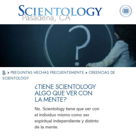
Pasadena, CA
Acerca de
L. Ronald
¿Qué es
Ministros
Preguntas
Libros
Nosotros
Hubbard
Scientology?
Voluntarios
Frecuentes
»
PREGUNTAS HECHAS FRECUENTEMENTE
»
CREENCIAS DE
SCIENTOLOGY
¿TIENE SCIENTOLOGY
ALGO QUE VER CON
LA MENTE?
No. Scientology tiene que ver con
el individuo mismo como ser
espiritual independiente y distinto
de la mente.