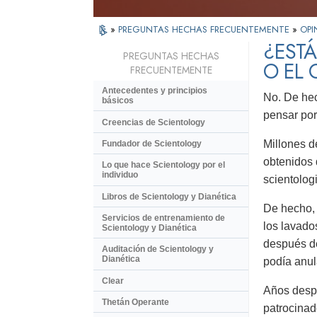
»
PREGUNTAS HECHAS FRECUENTEMENTE
»
OPI
¿ESTÁ
PREGUNTAS HECHAS
O EL 
FRECUENTEMENTE
Antecedentes y principios
No. De hec
básicos
pensar por
Creencias de Scientology
Millones d
Fundador de Scientology
obtenidos 
Lo que hace Scientology por el
individuo
scientolog
Libros de Scientology y Dianética
De hecho, 
Servicios de entrenamiento de
los lavado
Scientology y Dianética
después de
Auditación de Scientology y
Dianética
podía anul
Clear
Años despu
Thetán Operante
patrocinad