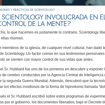
NIONES Y PRÁCTICAS DE SCIENTOLOGY
 SCIENTOLOGY INVOLUCRADA EN E
CONTROL DE LA MENTE?
ho, lo que hacemos es justamente lo contrario. Scientology libe
 ellas mismas.
e miembros de la iglesia, de cualquier nivel cultural, han dado t
de Scientology. Un factor común en sus testimonios personales 
ists se sienten con mayor control de sus vidas que antes.
el Sr. Hubbard fue uno de los primeros en descubrir y exponer l
s de cerebro conducidos por la Agencia Central de Inteligencia
 la segunda Guerra Mundial. Además, descubrió que la tecnolog
ar los efectos insidiosos de la forma de hipnotismo llamada “dol
és el Sr. Hubbard escribió sobre estos programas de experimen
os por el gobierno, los documentos liberados, bajo el Decreto 