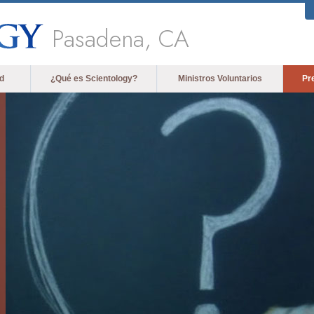
Pasadena, CA
d
¿Qué es Scientology?
Ministros Voluntarios
Pr