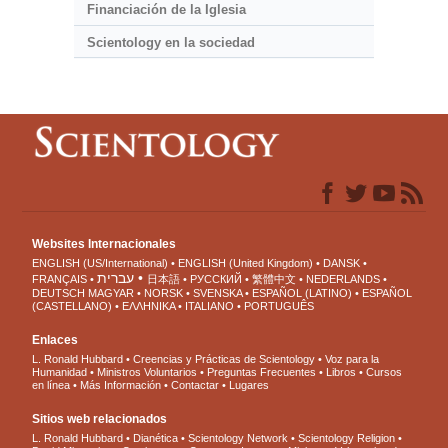
Financiación de la Iglesia
Scientology en la sociedad
Websites Internacionales
ENGLISH (US/International)
ENGLISH (United Kingdom)
DANSK
עברית
FRANÇAIS
日本語
РУССКИЙ
繁體中文
NEDERLANDS
DEUTSCH
MAGYAR
NORSK
SVENSKA
ESPAÑOL (LATINO)
ESPAÑOL
(CASTELLANO)
ΕΛΛΗΝΙΚA
ITALIANO
PORTUGUÊS
Enlaces
L. Ronald Hubbard
Creencias y Prácticas de Scientology
Voz para la
Humanidad
Ministros Voluntarios
Preguntas Frecuentes
Libros
Cursos
en línea
Más Información
Contactar
Lugares
Sitios web relacionados
L. Ronald Hubbard
Dianética
Scientology Network
Scientology Religion