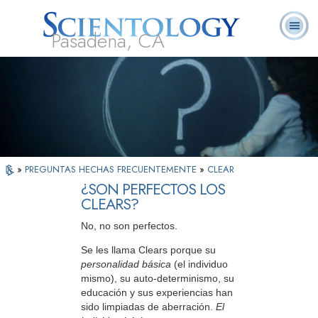
Pasadena, CA
Acerca de
L. Ronald
¿Qué es
Ministros
Preguntas
Libros
Nosotros
Hubbard
Scientology?
Voluntarios
Frecuentes
»
PREGUNTAS HECHAS FRECUENTEMENTE
»
CLEAR
¿SON PERFECTOS LOS
CLEARS?
No, no son perfectos.
Se les llama Clears porque su
personalidad básica
(el individuo
mismo), su auto-determinismo, su
educación y sus experiencias han
sido limpiadas de aberración.
El