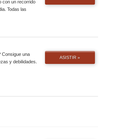
 con un recorrido
ia. Todas las
? Consigue una
ASISTIR »
ezas y debilidades.