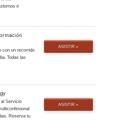
astornos e
nformación
ASISTIR »
 con un recorrido
ia. Todas las
ogy
al Servicio
ASISTIR »
ulticonfesional
das. Reserva tu