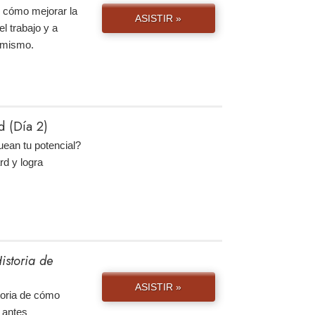
e cómo mejorar la
ASISTIR »
el trabajo y a
y mismo.
 (Día 2)
uean tu potencial?
rd y logra
istoria de
ASISTIR »
storia de cómo
 antes