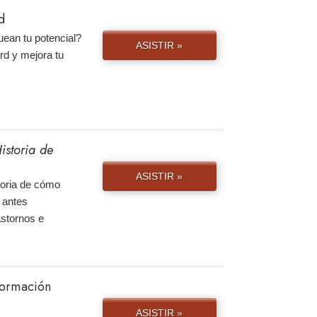
d
uean tu potencial?
ASISTIR »
rd y mejora tu
istoria de
ASISTIR »
storia de cómo
 antes
astornos e
nformación
ASISTIR »