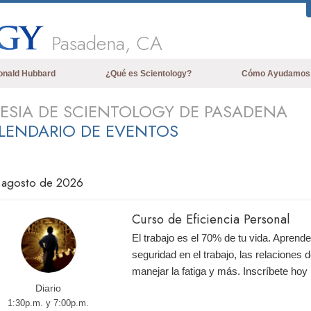
Pasadena, CA
onald Hubbard
¿Qué es Scientology?
Cómo Ayudamos
Creencias y Prácticas
LESIA DE SCIENTOLOGY DE PASADENA
LENDARIO DE EVENTOS
Credos y Códigos de Scientology
Qué dicen los Scientologists acerca
de Scientology
 agosto de 2026
Conoce a un Scientologist
Dentro de una Iglesia
Curso de Eficiencia Personal
Los Principios Básicos de Scientology
El trabajo es el 70% de tu vida. Aprend
seguridad en el trabajo, las relaciones d
Una Introducción a Dianética
manejar la fatiga y más. Inscríbete ho
Diario
Amor y Odio: ¿Qué es Grandeza?
1:30p.m. y 7:00p.m.