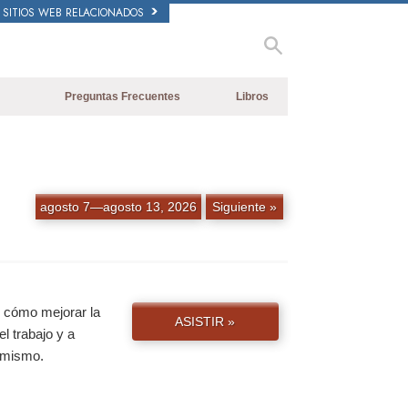
SITIOS WEB RELACIONADOS
Preguntas Frecuentes
Libros
Antecedentes y principios básicos
Libros Iniciales
Dentro de una Iglesia
Audiolibros
La Organización de Scientology
Conferencias Introductorias
agosto 7—agosto 13, 2026
Siguiente »
Películas
e cómo mejorar la
ASISTIR »
el trabajo y a
y mismo.