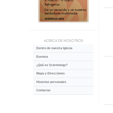
9:00a.m. - 6:00p.m.
Refrigerios
Da un recorrido y ve nuestros
exhibidores multimedia
AVERIGUA MÁS
ACERCA DE NOSOTROS
Dentro de nuestra Iglesia
Eventos
¿Qué es Scientology?
Mapa y Direcciones
Historias personales
Contactar