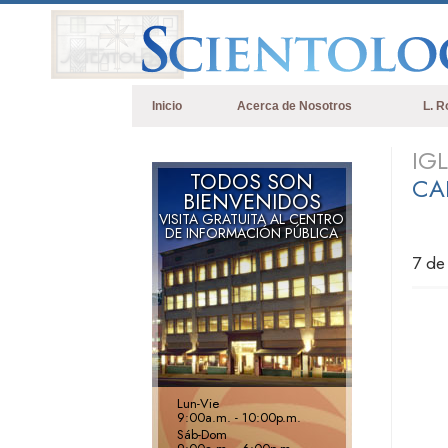
Inicio
Acerca de Nosotros
L. R
IG
TODOS SON
CA
BIENVENIDOS
VISITA GRATUITA AL CENTRO
DE INFORMACIÓN PÚBLICA
7 de
Lun
-
Vie
9:00a.m. - 10:00p.m.
Sáb
-
Dom