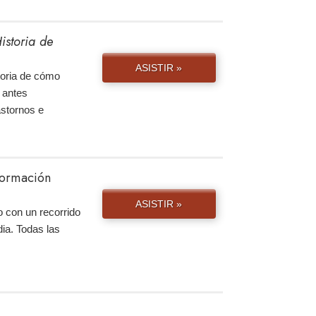
istoria de
ASISTIR »
storia de cómo
 antes
astornos e
nformación
ASISTIR »
 con un recorrido
ia. Todas las